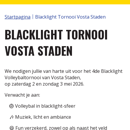
Volley Spike
S2V TORNOOIEN
Klassement
Startpagina
Blacklight Tornooi Vosta Staden
Wedstrijdbladen
Aanvraag Plus 1 statuut
Nuttige links
BLACKLIGHT TORNOOI
Annorama
Volleytoer
Recreatie
VOSTA STADEN
Selectiewerking
Reglementen
Scheidsrechters
We nodigen jullie van harte uit voor het 4de Blacklight
Volleybaltornooi van Vosta Staden,
Internationale spelregels IVS
op zaterdag 2 en zondag 3 mei 2026.
Protocol
Verwacht je aan:
🏐 Volleybal in blacklight-sfeer
Statuut van de Scheidsrechter
🎶 Muziek, licht en ambiance
Scheidsrechter zijn is plezant, de vergoeding nog
😄 Fun verzekerd, zowel op als naast het veld
plezanter....