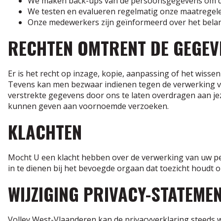
We maken back-ups van de persoonsgegevens om deze
We testen en evalueren regelmatig onze maatregele
Onze medewerkers zijn geïnformeerd over het bel
RECHTEN OMTRENT DE GEGEV
Er is het recht op inzage, kopie, aanpassing of het wiss
Tevens kan men bezwaar indienen tegen de verwerking va
verstrekte gegevens door ons te laten overdragen aan jeze
kunnen geven aan voornoemde verzoeken.
KLACHTEN
Mocht U een klacht hebben over de verwerking van uw per
in te dienen bij het bevoegde orgaan dat toezicht houdt
WIJZIGING PRIVACY-STATEME
Volley West-Vlaanderen kan de privacyverklaring steeds w