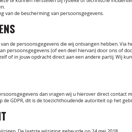
 te kunnen herstellen bij fysieke of technische incidente
n.
ang van de bescherming van persoonsgegevens.
ENS
en van de persoonsgegevens die wij ontvangen hebben. Via h
n persoonsgegevens (of een deel hiervan) door ons of doo
lf of in jouw opdracht direct aan een andere partij. Wij ku
soonsgegevens dan vragen wij u hierover direct contact met
 op de GDPR, dit is de toezichthoudende autoriteit op het 
NT
ijzigen. De laatste wijziging gebeurde op 24 mei 2018.