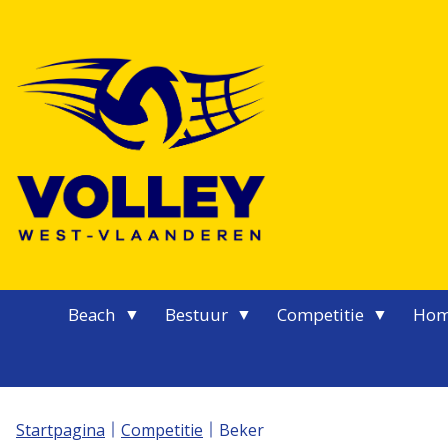
Logo Volley West-Vlaanderen
Beach
Bestuur
Competitie
Hom
Startpagina
Competitie
Beker