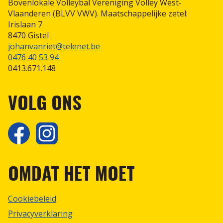
Bovenlokale Volleybal Vereniging Volley West-
Vlaanderen (BLVV VWV). Maatschappelijke zetel:
Scheidsrechterspolo
Irislaan 7
8470 Gistel
johanvanriet@telenet.be
0476 40 53 94
0413.671.148
VOLG ONS
OMDAT HET MOET
Cookiebeleid
Privacyverklaring