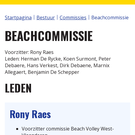
Volley Spike
S2V TORNOOIEN
Klassement
Startpagina
Bestuur
Commissies
Beachcommissie
Wedstrijdbladen
Aanvraag Plus 1 statuut
Nuttige links
BEACHCOMMISSIE
Annorama
Volleytoer
Recreatie
Voorzitter: Rony Raes
Selectiewerking
Reglementen
Leden: Herman De Rycke, Koen Surmont, Peter
Debaere, Hans Verkest, Dirk Debaene, Marnix
Scheidsrechters
Allegaert, Benjamin De Schepper
Internationale spelregels IVS
LEDEN
Protocol
Rony
Raes
Statuut van de Scheidsrechter
Scheidsrechter zijn is plezant, de vergoeding nog
Voorzitter commissie Beach Volley West-
plezanter....