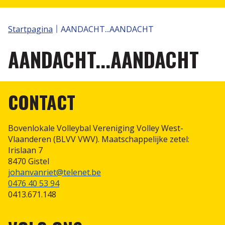
Volley Spike
S2V TORNOOIEN
Klassement
Startpagina
AANDACHT...AANDACHT
Wedstrijdbladen
Aanvraag Plus 1 statuut
Nuttige links
AANDACHT...AANDACHT
Annorama
Volleytoer
Recreatie
Selectiewerking
Reglementen
CONTACT
Scheidsrechters
Bovenlokale Volleybal Vereniging Volley West-
Internationale spelregels IVS
Vlaanderen (BLVV VWV). Maatschappelijke zetel:
Irislaan 7
8470 Gistel
Protocol
johanvanriet@telenet.be
0476 40 53 94
Statuut van de Scheidsrechter
0413.671.148
Scheidsrechter zijn is plezant, de vergoeding nog
plezanter....